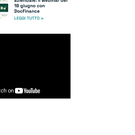
aziendale: il webinar del
18 giugno con
DocFinance
LEGGI TUTTO »