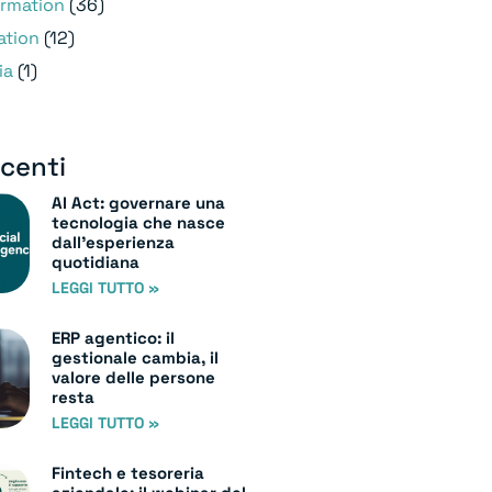
ormation
(36)
ation
(12)
ia
(1)
ecenti
AI Act: governare una
tecnologia che nasce
dall’esperienza
quotidiana
LEGGI TUTTO »
ERP agentico: il
gestionale cambia, il
valore delle persone
resta
LEGGI TUTTO »
Fintech e tesoreria