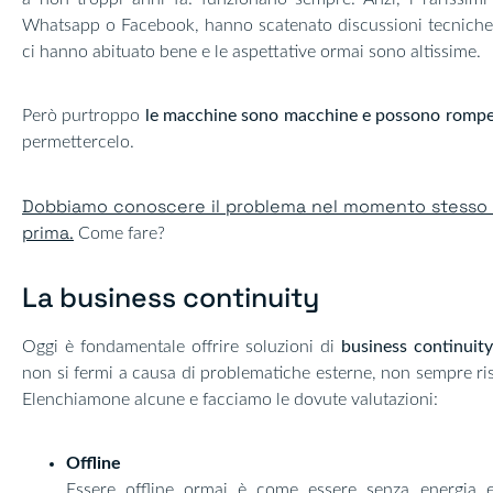
Whatsapp o Facebook, hanno scatenato discussioni tecniche 
ci hanno abituato bene e le aspettative ormai sono altissime.
Però purtroppo
le macchine sono macchine e possono rompe
permettercelo.
Dobbiamo conoscere il problema nel momento stesso in 
prima.
Come fare?
La business continuity​
Oggi è fondamentale offrire soluzioni di
business continuity
non si fermi a causa di problematiche esterne, non sempre riso
Elenchiamone alcune e facciamo le dovute valutazioni:
Offline
Essere offline ormai è come essere senza energia el