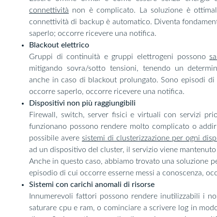
connettività
non è complicato. La soluzione è ottimale
connettività di backup è automatico. Diventa fondament
saperlo; occorre ricevere una notifica.
Blackout elettrico
Gruppi di continuità e gruppi elettrogeni possono
sa
mitigando sovra/sotto tensioni, tenendo un determi
anche in caso di blackout prolungato. Sono episodi di
occorre saperlo, occorre ricevere una notifica.
Dispositivi non più raggiungibili
Firewall, switch, server fisici e virtuali con servizi pri
funzionano possono rendere molto complicato o addiritt
possibile avere
sistemi di clusterizzazione per ogni disp
ad un dispositivo del cluster, il servizio viene mantenu
Anche in questo caso, abbiamo trovato una soluzione per 
episodio di cui occorre esserne messi a conoscenza, occ
Sistemi con carichi anomali di risorse
Innumerevoli fattori possono rendere inutilizzabili i n
saturare cpu e ram, o cominciare a scrivere log in mod