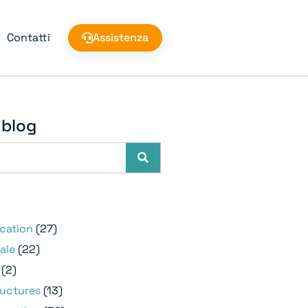
Contatti
Assistenza
 blog
e
ication
(27)
ale
(22)
(2)
ructures
(13)