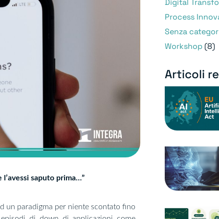
Digital Transf
Process Innov
Senza categor
Workshop
(8)
Articoli r
e l’avessi saputo prima…”
 ad un paradigma per niente scontato fino
i episodi di down di applicazioni come