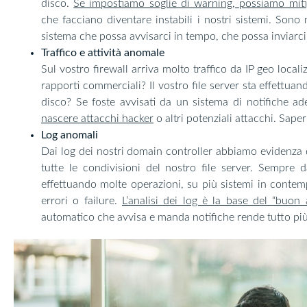
disco.
Se impostiamo soglie di warning, possiamo miti
che facciano diventare instabili i nostri sistemi. Son
sistema che possa avvisarci in tempo, che possa inviarci 
Traffico e attività anomale
Sul vostro firewall arriva molto traffico da IP geo locali
rapporti commerciali? Il vostro file server sta effettua
disco? Se foste avvisati da un sistema di notifiche a
nascere attacchi hacker
o altri potenziali attacchi. Sape
Log anomali
Dai log dei nostri domain controller abbiamo evidenza 
tutte le condivisioni del nostro file server. Sempre 
effettuando molte operazioni, su più sistemi in contem
errori o failure.
L’analisi dei log è la base del “buon
automatico che avvisa e manda notifiche rende tutto pi