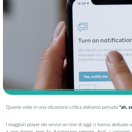
Quante volte in una situazione critica abbiamo pensato
“ah, s
I maggiori player dei servizi on-line di oggi ci hanno abituato
a non troppi anni fa: funzionano sempre. Anzi, i rarissim