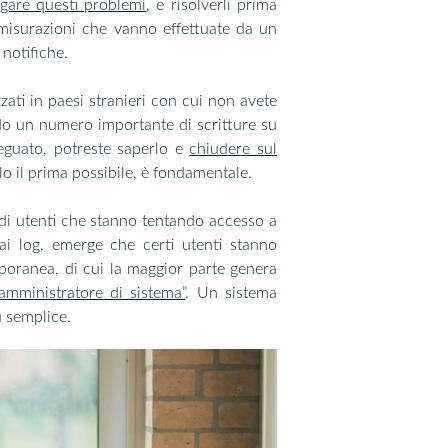
gare questi problemi
, e risolverli prima
o misurazioni che vanno effettuate da un
notifiche.
zzati in paesi stranieri con cui non avete
ndo un numero importante di scritture su
deguato, potreste saperlo e
chiudere sul
rlo il prima possibile, è fondamentale.
di utenti che stanno tentando accesso a
dai log, emerge che certi utenti stanno
poranea, di cui la maggior parte genera
 amministratore di sistema”
. Un sistema
ù semplice.