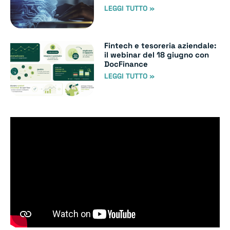
LEGGI TUTTO »
Fintech e tesoreria aziendale:
il webinar del 18 giugno con
DocFinance
LEGGI TUTTO »