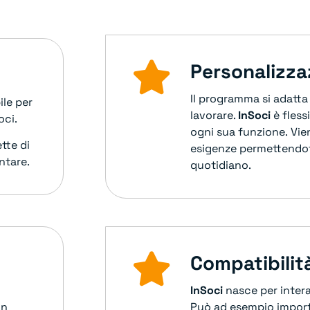
Personalizza
Il programma si adatta
ile per
lavorare.
InSoci
è fless
soci.
ogni sua funzione.
Vie
tte di
esigenze permettendoti 
ntare.
quotidiano.
Compatibilit
InSoci
nasce per intera
On
Può ad esempio import