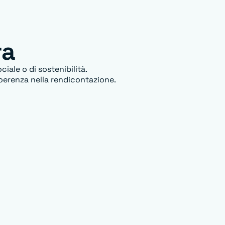
ra
iale o di sostenibilità.
 coerenza nella rendicontazione.