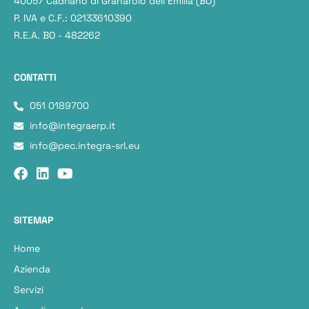
40057 Cadriano di Granarolo dell’Emilia (BO)
P. IVA e C.F.: 02133610390
R.E.A. BO - 482262
CONTATTI
051 0189700
info@integraerp.it
info@pec.integra-srl.eu
SITEMAP
Home
Azienda
Servizi