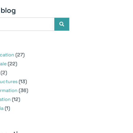
 blog
e
ication
(27)
ale
(22)
(2)
ructures
(13)
ormation
(36)
ation
(12)
ia
(1)