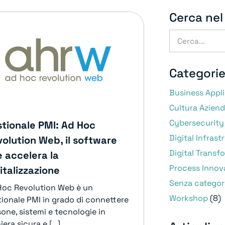
Cerca nel
Categori
Business Appl
Cultura Aziend
Cybersecurity
tionale PMI: Ad Hoc
Digital Infrast
olution Web, il software
Digital Transf
 accelera la
Process Innov
italizzazione
Senza categor
Hoc Revolution Web è un
Workshop
(8)
tionale PMI in grado di connettere
one, sistemi e tecnologie in
era sicura e [...]