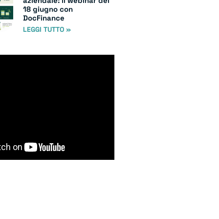
aziendale: il webinar del
18 giugno con
DocFinance
LEGGI TUTTO »