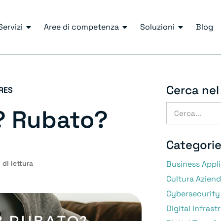
Servizi
Aree di competenza
Soluzioni
Blog
Cerca nel
RES
? Rubato?
Categori
 di lettura
Business Appl
Cultura Aziend
Cybersecurity
Digital Infrast