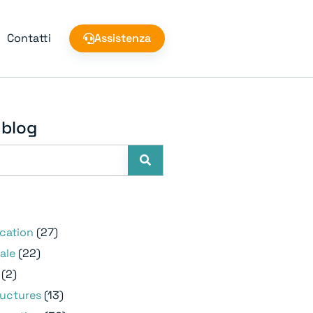
Contatti
Assistenza
 blog
e
ication
(27)
ale
(22)
(2)
ructures
(13)