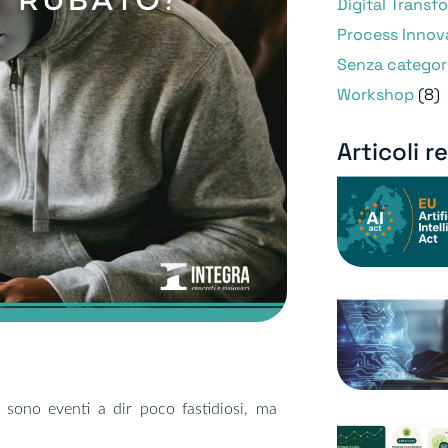
Digital Transf
Process Innov
Senza categor
Workshop
(8)
Articoli r
, sono eventi a dir poco fastidiosi, ma