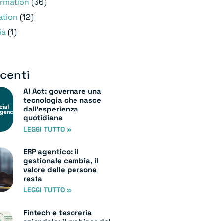
ormation
(36)
ation
(12)
ia
(1)
ecenti
AI Act: governare una
tecnologia che nasce
dall’esperienza
quotidiana
LEGGI TUTTO »
ERP agentico: il
gestionale cambia, il
valore delle persone
resta
LEGGI TUTTO »
Fintech e tesoreria