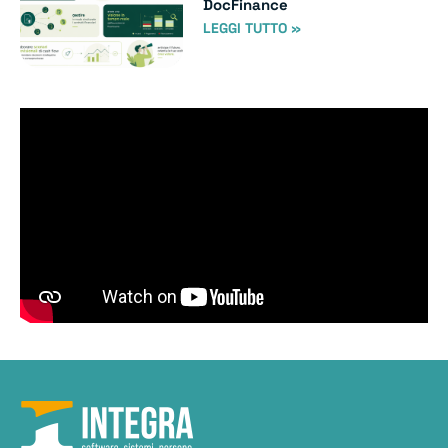
DocFinance
LEGGI TUTTO »